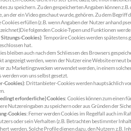
es zu speichern. Zu den gespeicherten Angaben können z.B. d
e, an der ein Video geschaut wurde, gehören. Zu dem Begriff 
wie Cookies erfüllen (z.B. wenn Angaben der Nutzer anhand 
bezeichnet)Die folgenden Cookie-Typen und Funktionen werde
 Sitzungs-Cookies)
: Temporäre Cookies werden spätestens g
eschlossen hat.
es bleiben auch nach dem Schliessen des Browsers gespeicher
ekt angezeigt werden, wenn der Nutzer eine Website erneut b
er zu Marketingzwecken verwendet werden, in einem solche
s werden von uns selbst gesetzt.
er-Cookies)
: Drittanbieter-Cookies werden hauptsächlich vo
en.
edingt erforderliche) Cookies
: Cookies können zum einen fü
ndere Nutzereingaben zu speichern oder aus Gründen der Siche
rung-Cookies
: Ferner werden Cookies im Regelfall auch im 
tzers oder sein Verhalten (z.B. Betrachten bestimmter Inhalt
ert werden. Solche Profile dienen dazu, den Nutzern z.B. Inha