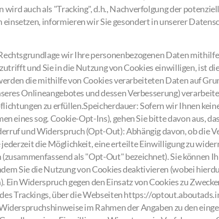
 wird auch als "Tracking", d.h., Nachverfolgung der potenzie
n einsetzen, informieren wir Sie gesondert in unserer Daten
echtsgrundlage wir Ihre personenbezogenen Daten mithilfe 
s zutrifft und Sie in die Nutzung von Cookies einwilligen, ist 
 werden die mithilfe von Cookies verarbeiteten Daten auf Grun
nseres Onlineangebotes und dessen Verbesserung) verarbeite
pflichtungen zu erfüllen.Speicherdauer: Sofern wir Ihnen kei
en eines sog. Cookie-Opt-Ins), gehen Sie bitte davon aus, das
rruf und Widerspruch (Opt-Out): Abhängig davon, ob die Ver
 jederzeit die Möglichkeit, eine erteilte Einwilligung zu wid
 (zusammenfassend als "Opt-Out" bezeichnet). Sie können Ih
 indem Sie die Nutzung von Cookies deaktivieren (wobei hierd
. Ein Widerspruch gegen den Einsatz von Cookies zu Zwecke
ll des Trackings, über die Webseiten https://optout.aboutad
 Widerspruchshinweise im Rahmen der Angaben zu den einges