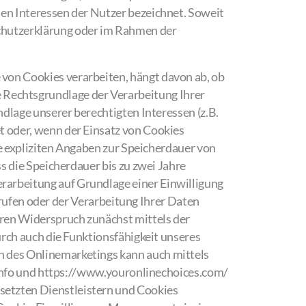
llen Interessen der Nutzer bezeichnet. Soweit
schutzerklärung oder im Rahmen der
von Cookies verarbeiten, hängt davon ab, ob
die Rechtsgrundlage der Verarbeitung Ihrer
dlage unserer berechtigten Interessen (z.B.
t oder, wenn der Einsatz von Cookies
ne expliziten Angaben zur Speicherdauer von
s die Speicherdauer bis zu zwei Jahre
arbeitung auf Grundlage einer Einwilligung
errufen oder der Verarbeitung Ihrer Daten
ren Widerspruch zunächst mittels der
urch auch die Funktionsfähigkeit unseres
n des Onlinemarketings kann auch mittels
s.info und https://www.youronlinechoices.com/
etzten Dienstleistern und Cookies