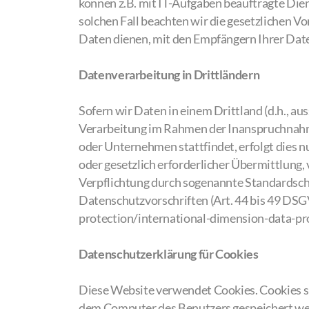
können z.B. mit IT-Aufgaben beauftragte Dien
solchen Fall beachten wir die gesetzlichen 
Daten dienen, mit den Empfängern Ihrer Date
Datenverarbeitung in Drittländern
Sofern wir Daten in einem Drittland (d.h., a
Verarbeitung im Rahmen der Inanspruchnahme
oder Unternehmen stattfindet, erfolgt dies n
oder gesetzlich erforderlicher Übermittlung,
Verpflichtung durch sogenannte Standardschu
Datenschutzvorschriften (Art. 44 bis 49 DSG
protection/international-dimension-data-pro
Datenschutzerklärung für Cookies
Diese Website verwendet Cookies. Cookies s
dem Computer des Benutzers gespeichert werd