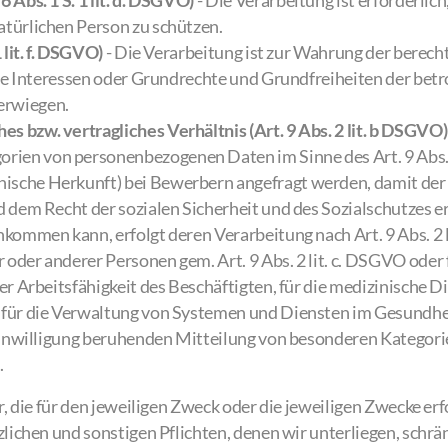
 Abs. 1 S. 1 lit. d. DSGVO)
- Die Verarbeitung ist erforderlic
atürlichen Person zu schützen.
 lit. f. DSGVO)
- Die Verarbeitung ist zur Wahrung der berech
 die Interessen oder Grundrechte und Grundfreiheiten der bet
erwiegen.
s bzw. vertragliches Verhältnis (Art. 9 Abs. 2 lit. b DSGVO)
rien von personenbezogenen Daten im Sinne des Art. 9 Abs.
ische Herkunft) bei Bewerbern angefragt werden, damit der 
nd dem Recht der sozialen Sicherheit und des Sozialschutze
hkommen kann, erfolgt deren Verarbeitung nach Art. 9 Abs. 2 l
 oder anderer Personen gem. Art. 9 Abs. 2 lit. c. DSGVO ode
der Arbeitsfähigkeit des Beschäftigten, für die medizinische
für die Verwaltung von Systemen und Diensten im Gesundheits-
 Einwilligung beruhenden Mitteilung von besonderen Kategori
.
 die für den jeweiligen Zweck oder die jeweiligen Zwecke erfo
ichen und sonstigen Pflichten, denen wir unterliegen, schrä