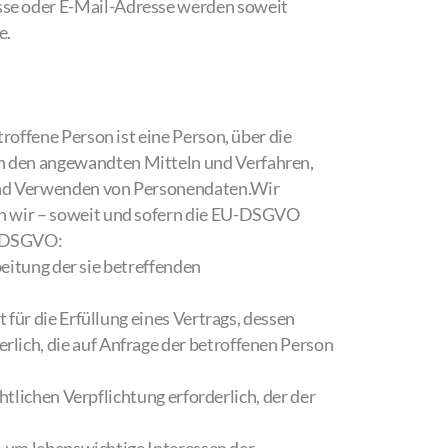
sse oder E-Mail-Adresse werden soweit
e.
offene Person ist eine Person, über die
n den angewandten Mitteln und Verfahren,
und Verwenden von Personendaten.Wir
n wir – soweit und sofern die EU-DSGVO
1 DSGVO:
beitung der sie betreffenden
t für die Erfüllung eines Vertrags, dessen
rlich, die auf Anfrage der betroffenen Person
chtlichen Verpflichtung erforderlich, der der