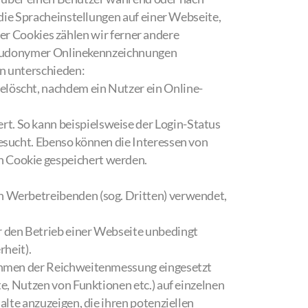
ie Spracheinstellungen auf einer Webseite,
der Cookies zählen wir ferner andere
pseudonymer Onlinekennzeichnungen
n unterschieden:
elöscht, nachdem ein Nutzer ein Online-
t. So kann beispielsweise der Login-Status
esucht. Ebenso können die Interessen von
n Cookie gespeichert werden.
n Werbetreibenden (sog. Dritten) verwendet,
r den Betrieb einer Webseite unbedingt
rheit).
Rahmen der Reichweitenmessung eingesetzt
e, Nutzen von Funktionen etc.) auf einzelnen
lte anzuzeigen, die ihren potenziellen