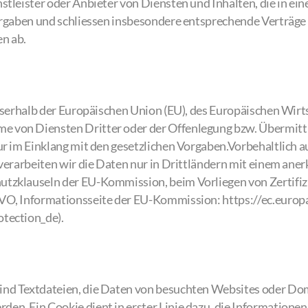
stleister oder Anbieter von Diensten und Inhalten, die in e
Vorgaben und schliessen insbesondere entsprechende Verträge
n ab.
usserhalb der Europäischen Union (EU), des Europäischen Wir
 von Diensten Dritter oder der Offenlegung bzw. Übermittl
ur im Einklang mit den gesetzlichen Vorgaben.Vorbehaltlich a
 verarbeiten wir die Daten nur in Drittländern mit einem an
tzklauseln der EU-Kommission, beim Vorliegen von Zertifiz
VO, Informationsseite der EU-Kommission: https://ec.europ
tection_de).
ind Textdateien, die Daten von besuchten Websites oder Do
en. Ein Cookie dient in erster Linie dazu, die Informatione