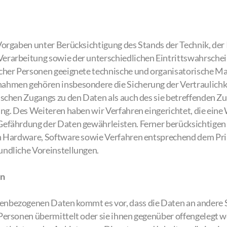
Vorgaben unter Berücksichtigung des Stands der Technik, der
erarbeitung sowie der unterschiedlichen Eintrittswahrschei
icher Personen geeignete technische und organisatorische 
hmen gehören insbesondere die Sicherung der Vertraulichkei
schen Zugangs zu den Daten als auch des sie betreffenden Zug
ung. Des Weiteren haben wir Verfahren eingerichtet, die ei
Gefährdung der Daten gewährleisten. Ferner berücksichtige
on Hardware, Software sowie Verfahren entsprechend dem Pri
undliche Voreinstellungen.
en
nbezogenen Daten kommt es vor, dass die Daten an andere S
Personen übermittelt oder sie ihnen gegenüber offengelegt 