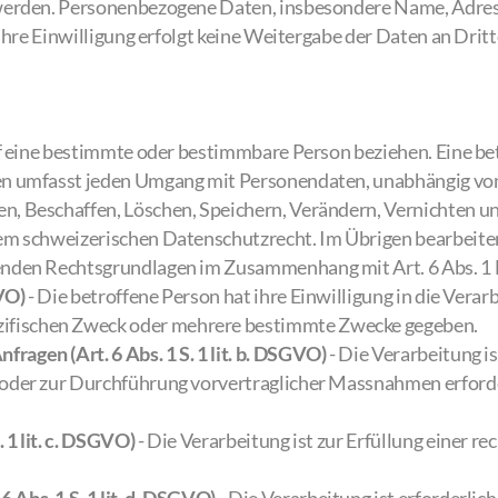
 werden. Personenbezogene Daten, insbesondere Name, Adre
Ihre Einwilligung erfolgt keine Weitergabe der Daten an Dritt
f eine bestimmte oder bestimmbare Person beziehen. Eine betr
en umfasst jeden Umgang mit Personendaten, unabhängig vo
n, Beschaffen, Löschen, Speichern, Verändern, Vernichten 
em schweizerischen Datenschutzrecht. Im Übrigen bearbeite
enden Rechtsgrundlagen im Zusammenhang mit Art. 6 Abs. 
GVO)
- Die betroffene Person hat ihre Einwilligung in die Verar
zifischen Zweck oder mehrere bestimmte Zwecke gegeben.
ragen (Art. 6 Abs. 1 S. 1 lit. b. DSGVO)
- Die Verarbeitung is
, oder zur Durchführung vorvertraglicher Massnahmen erforde
 1 lit. c. DSGVO)
- Die Verarbeitung ist zur Erfüllung einer re