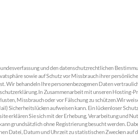
n Bundesverfassung und den datenschutzrechtlichen Bestim
ivatsphäre sowie auf Schutz vor Missbrauch ihrer persönlich
nst. Wir behandeln Ihre personenbezogenen Daten vertraulic
nschutzerklärung.In Zusammenarbeit mit unseren Hosting-P
rlusten, Missbrauch oder vor Fälschung zu schützen.Wir weis
il) Sicherheitslücken aufweisen kann. Ein lückenloser Schutz
ite erklären Sie sich mit der Erhebung, Verarbeitung und N
kann grundsätzlich ohne Registrierung besucht werden. Dab
en Datei, Datum und Uhrzeit zu statistischen Zwecken auf d