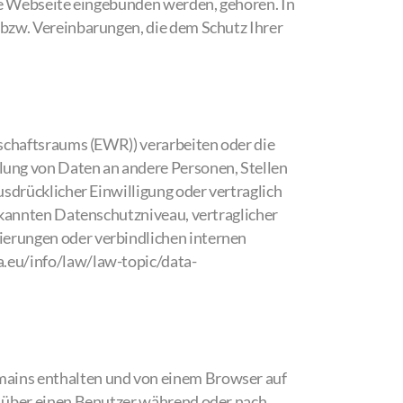
ine Webseite eingebunden werden, gehören. In
 bzw. Vereinbarungen, die dem Schutz Ihrer
tschaftsraums (EWR)) verarbeiten oder die
ung von Daten an andere Personen, Stellen
usdrücklicher Einwilligung oder vertraglich
erkannten Datenschutzniveau, vertraglicher
ierungen oder verbindlichen internen
a.eu/info/law/law-topic/data-
mains enthalten und von einem Browser auf
n über einen Benutzer während oder nach