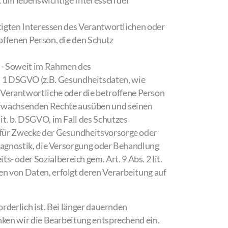
h, um lebenswichtige Interessen der
tigten Interessen des Verantwortlichen oder
roffenen Person, die den Schutz
- Soweit im Rahmen des
 1 DSGVO (z.B. Gesundheitsdaten, wie
Verantwortliche oder die betroffene Person
s erwachsenden Rechte ausüben und seinen
it. b. DSGVO, im Fall des Schutzes
r für Zwecke der Gesundheitsvorsorge oder
 Diagnostik, die Versorgung oder Behandlung
 oder Sozialbereich gem. Art. 9 Abs. 2 lit.
en von Daten, erfolgt deren Verarbeitung auf
rderlich ist. Bei länger dauernden
nken wir die Bearbeitung entsprechend ein.