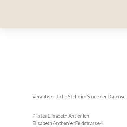
Verantwortliche Stelle im Sinne der Datens
Pilates Elisabeth Antienien
Elisabeth AnthenienFeldstrasse 4