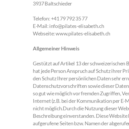
3937 Baltschieder
Telefon: +41 79 792 35 77
E-Mail: info@pilates-elisabeth.ch
Webseite: www.pilates-elisabeth.ch
Allgemeiner Hinweis
Gestützt auf Artikel 13 der schweizerische
hat jede Person Anspruch auf Schutz ihrer Pr
den Schutz Ihrer persönlichen Daten sehr er
Datenschutzvorschriften sowie dieser Date
so gut wie möglich vor fremden Zugriffen, Ve
Internet (z.B. bei der Kommunikation per E-Ma
nicht möglich.Durch die Nutzung dieser Webs
Beschreibung einverstanden. Diese Website 
aufgerufene Seiten bzw. Namen der abgerufen