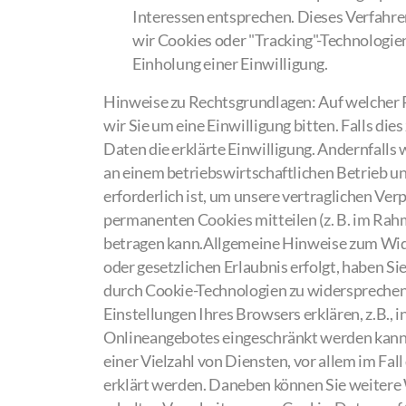
Interessen entsprechen. Dieses Verfahren
wir Cookies oder "Tracking"-Technologie
Einholung einer Einwilligung.
Hinweise zu Rechtsgrundlagen: Auf welcher R
wir Sie um eine Einwilligung bitten. Falls die
Daten die erklärte Einwilligung. Andernfalls
an einem betriebswirtschaftlichen Betrieb u
erforderlich ist, um unsere vertraglichen Ver
permanenten Cookies mitteilen (z. B. im Rahm
betragen kann.Allgemeine Hinweise zum Wide
oder gesetzlichen Erlaubnis erfolgt, haben Sie
durch Cookie-Technologien zu widersprechen
Einstellungen Ihres Browsers erklären, z.B.,
Onlineangebotes eingeschränkt werden kann)
einer Vielzahl von Diensten, vor allem im Fa
erklärt werden. Daneben können Sie weitere