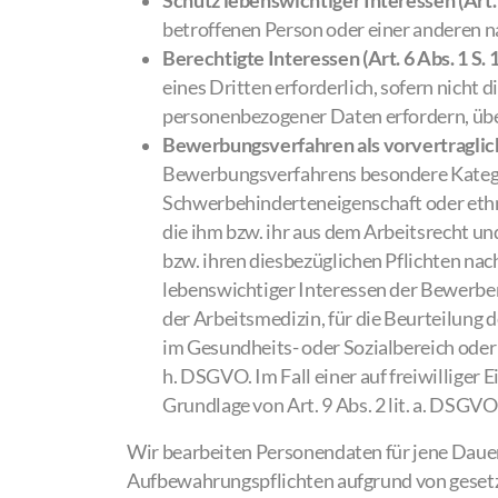
Schutz lebenswichtiger Interessen (Art. 6
betroffenen Person oder einer anderen n
Berechtigte Interessen (Art. 6 Abs. 1 S. 1
eines Dritten erforderlich, sofern nicht
personenbezogener Daten erfordern, üb
Bewerbungsverfahren als vorvertragliche
Bewerbungsverfahrens besondere Katego
Schwerbehinderteneigenschaft oder ethn
die ihm bzw. ihr aus dem Arbeitsrecht u
bzw. ihren diesbezüglichen Pflichten nac
lebenswichtiger Interessen der Bewerber
der Arbeitsmedizin, für die Beurteilung 
im Gesundheits- oder Sozialbereich oder 
h. DSGVO. Im Fall einer auf freiwilliger
Grundlage von Art. 9 Abs. 2 lit. a. DSGVO
Wir bearbeiten Personendaten für jene Dauer,
Aufbewahrungspflichten aufgrund von gesetzl