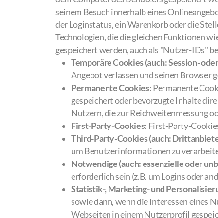
seinem Besuch innerhalb eines Onlineangebot
der Loginstatus, ein Warenkorb oder die Stell
Technologien, die die gleichen Funktionen 
gespeichert werden, auch als "Nutzer-IDs" 
Temporäre Cookies (auch: Session- oder
Angebot verlassen und seinen Browser g
Permanente Cookies
: Permanente Cooki
gespeichert oder bevorzugte Inhalte dir
Nutzern, die zur Reichweitenmessung od
First-Party-Cookies
: First-Party-Cookie
Third-Party-Cookies (auch: Drittanbiet
um Benutzerinformationen zu verarbeit
Notwendige (auch: essenzielle oder unb
erforderlich sein (z.B. um Logins oder a
Statistik-, Marketing- und Personalisie
sowie dann, wenn die Interessen eines Nu
Webseiten in einem Nutzerprofil gespeich